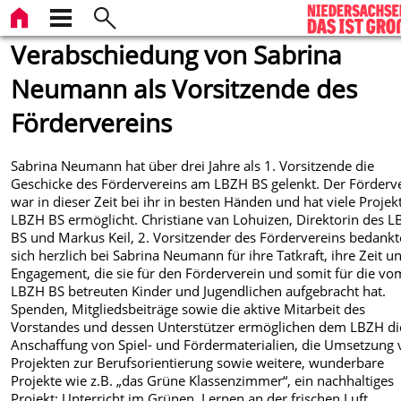
Verabschiedung von Sabrina
Neumann als Vorsitzende des
Fördervereins
Sabrina Neumann hat über drei Jahre als 1. Vorsitzende die
Geschicke des Fördervereins am LBZH BS gelenkt. Der Förderv
war in dieser Zeit bei ihr in besten Händen und hat viele Proje
LBZH BS ermöglicht. Christiane van Lohuizen, Direktorin des 
BS und Markus Keil, 2. Vorsitzender des Fördervereins bedank
sich herzlich bei Sabrina Neumann für ihre Tatkraft, ihre Zeit un
Engagement, die sie für den Förderverein und somit für die vo
LBZH BS betreuten Kinder und Jugendlichen aufgebracht hat.
Spenden, Mitgliedsbeiträge sowie die aktive Mitarbeit des
Vorstandes und dessen Unterstützer ermöglichen dem LBZH di
Anschaffung von Spiel- und Fördermaterialien, die Umsetzung
Projekten zur Berufsorientierung sowie weitere, wunderbare
Projekte wie z.B. „das Grüne Klassenzimmer“, ein nachhaltiges
Projekt: Unterricht im Grünen, Lernen an der fri­schen Luft.