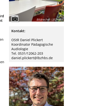
ird
Bildrechte
:
LBZH BS
ht
Kontakt:
den
OStR Daniel Plickert
Koordinator Pädagogische
Audiologie
Tel. 0531/12062-203
daniel.plickert@lbzhbs.de
den