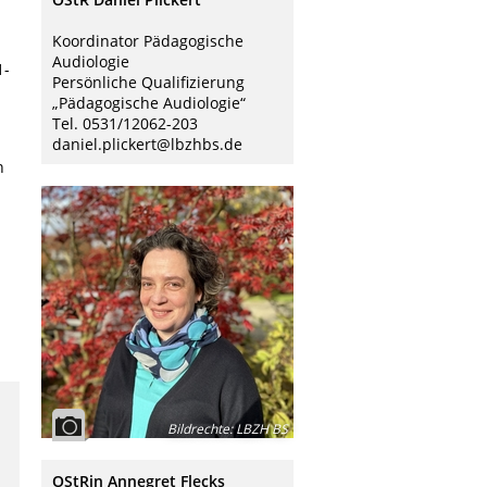
Koordinator Pädagogische
Audiologie
1-
Persönliche Qualifizierung
„Pädagogische Audiologie“
Tel. 0531/12062-203
daniel.plickert@lbzhbs.de
n
Bildrechte
:
LBZH BS
OStRin Annegret Flecks