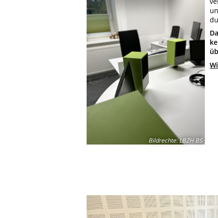
ve
un
du
Da
ke
üb
Wi
Bildrechte
:
LBZH BS