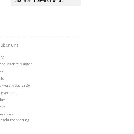
elke.hommel@lbzhbs.de
 über uns
ung
lenausschreibungen
er
ild
erverein des LBZH
ugsgebiet
hrt
akt
essum /
nschutzerklärung