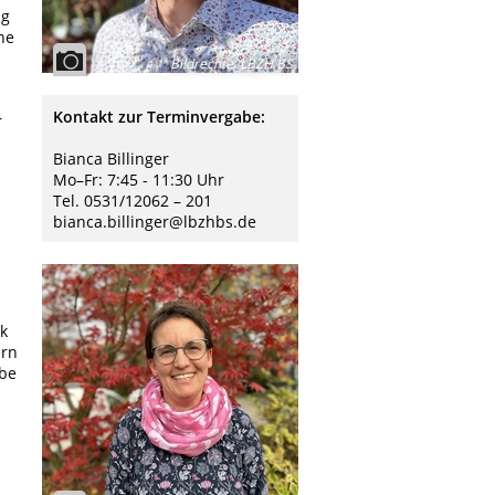
ng
ne
Bildrechte
:
LBZH BS
Kontakt zur Terminvergabe:
r
Bianca Billinger
Mo–Fr: 7:45 - 11:30 Uhr
Tel. 0531/12062 – 201
bianca.billinger@lbzhbs.de
ik
ern
abe