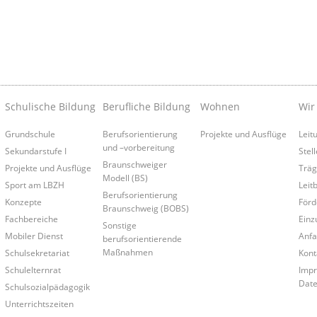
Schulische Bildung
Berufliche Bildung
Wohnen
Wir
Grundschule
Berufsorientierung
Projekte und Ausflüge
Leit
und –vorbereitung
Sekundarstufe I
Stel
Braunschweiger
Projekte und Ausflüge
Träg
Modell (BS)
Sport am LBZH
Leitb
Berufsorientierung
Konzepte
Förd
Braunschweig (BOBS)
Fachbereiche
Einz
Sonstige
Mobiler Dienst
Anfa
berufsorientierende
Maßnahmen
Schulsekretariat
Kont
Schulelternrat
Impr
Date
Schulsozialpädagogik
Unterrichtszeiten