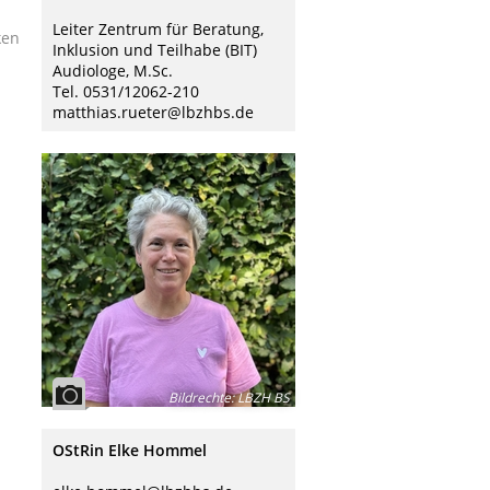
Leiter Zentrum für Beratung,
ken
Inklusion und Teilhabe (BIT)
Audiologe, M.Sc.
Tel. 0531/12062-210
matthias.rueter@lbzhbs.de
Bildrechte
:
LBZH BS
OStRin Elke Hommel