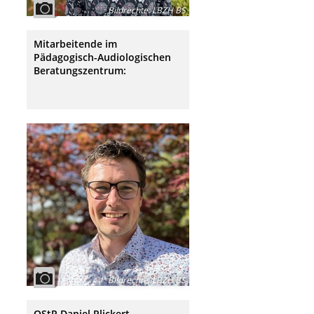
Bildrechte
:
LBZH BS
Mitarbeitende im
Pädagogisch-Audiologischen
Beratungszentrum:
Bildrechte
:
LBZH BS
OStR Daniel Plickert