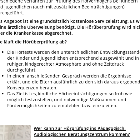
rschiedene Verfahren zur Prüfung des Hörvermögens bei Kindern
d Jugendlichen (auch mit zusätzlichen Beeinträchtigungen)
rchgeführt.
s Angebot ist eine grundsätzlich kostenlose Serviceleistung. Es w
ine ärztliche Überweisung benötigt. Die Hörüberprüfung wird nic
er die Krankenkasse abgerechnet.
e läuft die Hörüberprüfung ab?
Die Hörtests werden den unterschiedlichen Entwicklungsstän
der Kinder und Jugendlichen entsprechend ausgewählt und in
ruhiger, kindgerechter Atmosphäre und ohne Zeitdruck
durchgeführt.
In einem anschließenden Gespräch werden die Ergebnisse
erklärt und die Eltern ausführlich zu den sich daraus ergeben
Konsequenzen beraten.
Das Ziel ist es, kindliche Hörbeeinträchtigungen so früh wie
möglich festzustellen, und notwendige Maßnahmen und
Fördermöglichkeiten zu empfehlen bzw. einzuleiten.
Wer kann zur Hörprüfung ins Pädagogisch-
Audiologischen Beratungszentrum kommen?