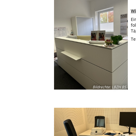
Wi
Ei
fo
Tä
Te
Bildrechte
:
LBZH BS