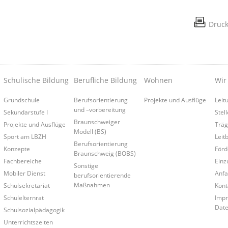
Druc
Schulische Bildung
Berufliche Bildung
Wohnen
Wir
Grundschule
Berufsorientierung
Projekte und Ausflüge
Leit
und –vorbereitung
Sekundarstufe I
Stel
Braunschweiger
Projekte und Ausflüge
Träg
Modell (BS)
Sport am LBZH
Leitb
Berufsorientierung
Konzepte
Förd
Braunschweig (BOBS)
Fachbereiche
Einz
Sonstige
Mobiler Dienst
Anfa
berufsorientierende
Maßnahmen
Schulsekretariat
Kont
Schulelternrat
Impr
Date
Schulsozialpädagogik
Unterrichtszeiten