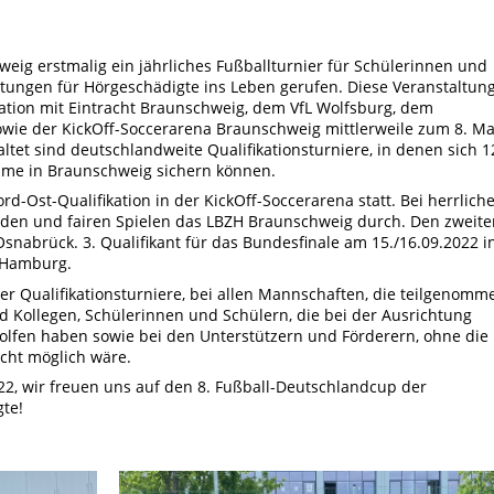
ig erstmalig ein jährliches Fußballturnier für Schülerinnen und
htungen für Hörgeschädigte ins Leben gerufen. Diese Veranstaltun
tion mit Eintracht Braunschweig, dem VfL Wolfsburg, dem
wie der KickOff-Soccerarena Braunschweig mittlerweile zum 8. Ma
ltet sind deutschlandweite Qualifikationsturniere, in denen sich 1
hme in Braunschweig sichern können.
rd-Ost-Qualifikation in der KickOff-Soccerarena statt. Bei herrlic
den und fairen Spielen das LBZH Braunschweig durch. Den zweite
snabrück. 3. Qualifikant für das Bundesfinale am 15./16.09.2022 i
 Hamburg.
er Qualifikationsturniere, bei allen Mannschaften, die teilgenomm
d Kollegen, Schülerinnen und Schülern, die bei der Ausrichtung
olfen haben sowie bei den Unterstützern und Förderern, ohne die
icht möglich wäre.
22, wir freuen uns auf den
8. Fußball-Deutschlandcup der
te!