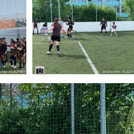
chte
:
©LBZHBS
Bildrechte
:
©LBZH