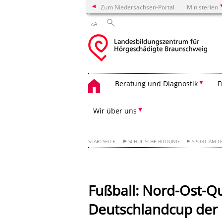
Zum Niedersachsen-Portal
Ministerien
A
A
Beratung und Diagnostik
F
Wir über uns
STARTSEITE
SCHULISCHE BILDUNG
SPORT AM L
Fußball: Nord-Ost-Qua
Deutschlandcup der 