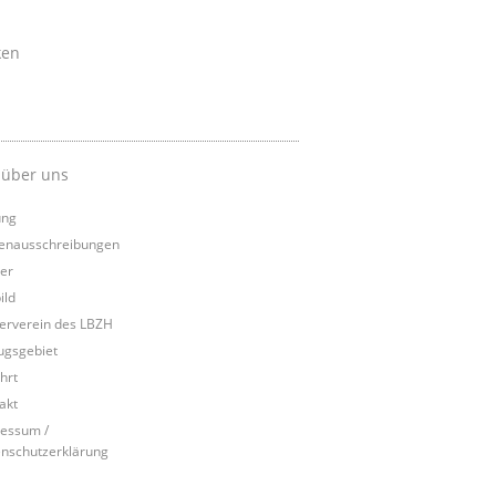
ken
 über uns
ung
lenausschreibungen
er
ild
erverein des LBZH
ugsgebiet
hrt
akt
essum /
nschutzerklärung