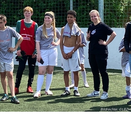
Bildrechte
:
©LBZH