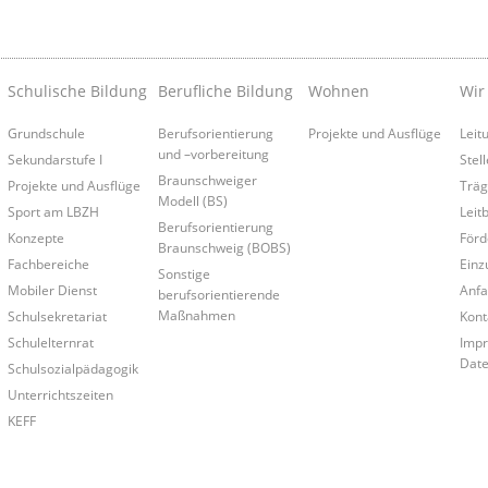
Schulische Bildung
Berufliche Bildung
Wohnen
Wir
Grundschule
Berufsorientierung
Projekte und Ausflüge
Leit
und –vorbereitung
Sekundarstufe I
Stel
Braunschweiger
Projekte und Ausflüge
Träg
Modell (BS)
Sport am LBZH
Leitb
Berufsorientierung
Konzepte
Förd
Braunschweig (BOBS)
Fachbereiche
Einz
Sonstige
Mobiler Dienst
Anfa
berufsorientierende
Maßnahmen
Schulsekretariat
Kont
Schulelternrat
Impr
Date
Schulsozialpädagogik
Unterrichtszeiten
KEFF