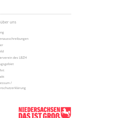
 über uns
ung
lenausschreibungen
er
ild
erverein des LBZH
ugsgebiet
hrt
akt
essum /
nschutzerklärung