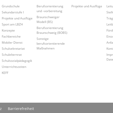
Grundschule
Berufsorientierung
Projekte und Ausflüge
Leit
und –vorbereitung
Sekundarstufe I
Stel
Braunschweiger
Projekte und Ausflüge
Träg
Modell (BS)
Sport am LBZH
Leitb
Berufsorientierung
Konzepte
Förd
Braunschweig (BOBS)
Fachbereiche
Einz
Sonstige
Mobiler Dienst
Anfa
berufsorientierende
Maßnahmen
Schulsekretariat
Kont
Schulelternrat
Impr
Date
Schulsozialpädagogik
Unterrichtszeiten
KEFF
z
Barrierefreiheit