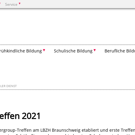
Service
Suchen
rühkindliche Bildung
Schulische Bildung
Berufliche Bil
LER DIENST
effen 2021
eergroup-Treffen am LBZH Braunschweig etabliert und erste Treffe