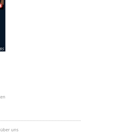
BS
ken
 über uns