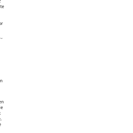
z
te
or
.,
en
en
ie
k
,
e