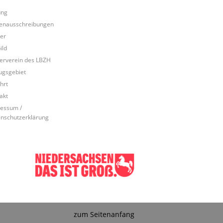
ung
lenausschreibungen
er
ild
erverein des LBZH
ugsgebiet
hrt
akt
essum /
nschutzerklärung
zum Seitenanfang