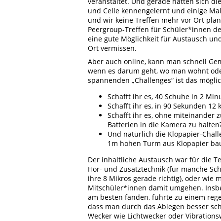
veranstaltet. Und gerade hatten sich d
und Celle kennengelernt und einige Mal
und wir keine Treffen mehr vor Ort pla
Peergroup-Treffen für Schüler*innen der
eine gute Möglichkeit für Austausch un
Ort vermissen.
Aber auch online, kann man schnell Ge
wenn es darum geht, wo man wohnt oder
spannenden „Challenges“ ist das möglich
Schafft ihr es, 40 Schuhe in 2 Mi
Schafft ihr es, in 90 Sekunden 12
Schafft ihr es, ohne miteinander 
Batterien in die Kamera zu halten
Und natürlich die Klopapier-Chall
1m hohen Turm aus Klopapier ba
Der inhaltliche Austausch war für die T
Hör- und Zusatztechnik (für manche Sc
ihre 8 Mikros gerade richtig), oder wie 
Mitschüler*innen damit umgehen. Insbe
am besten fanden, führte zu einem reg
dass man durch das Ablegen besser sch
Wecker wie Lichtwecker oder Vibrations