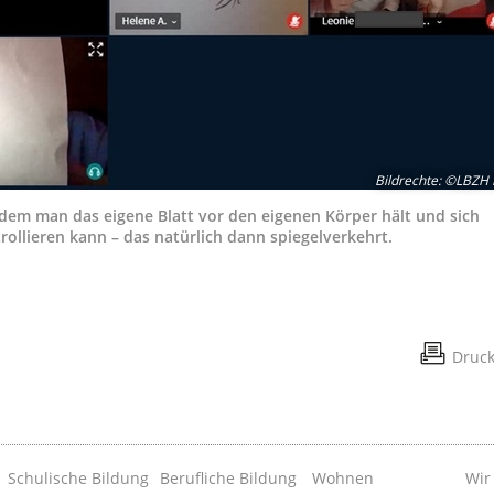
Bildrechte
:
©LBZH 
ndem man das eigene Blatt vor den eigenen Körper hält und sich
rollieren kann – das natürlich dann spiegelverkehrt.
Druc
Schulische Bildung
Berufliche Bildung
Wohnen
Wir