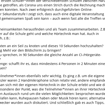
ie ersten Schüler*innen der verschiedensten Schulen zwischen Har
e getroffen, als Corona uns einen Strich durch die Rechnung mach
nen konnten. Nach zwei erfolgreich durchgeführten Online-
 Sekundarstufe I zeigt sich, dass auch eine digitale Veranstaltung
d gemeinsamen Spaß sein kann – auch wenn fast alle die Treffen v
meinsamkeiten herausfinden und als Team zusammenarbeiten. Z.B
 auf die Schule geht und welche Hörtechnik man hat. Auch in
, z.B.:
nuten an ein Seil zu knoten und dieses 10 Sekunden hochzuhalten?
 kg Mehl vor den Bildschirm zu bringen?
zu sprechen, in 90 Sekunden die gleiche Anzahl an CI-/Hörgeräte-
?
enge: schafft ihr es, dass mindestens 4 Personen in 2 Minuten ein
uen?
eilnehmer*innen ebenfalls sehr wichtig. Es ging z.B. um die eigene
hüler waren 2 Handmikrophone schon relativ viel, andere empfand
man sich mit der eigenen Hörtechnik in der Schule erlebt und wie d
sondere der Punkt, was die Teilnehmer*innen an ihrer Hörtechni
en Austausch rund um die vielen Möglichkeiten: besprochen wurde
lafen kann, Ruhepausen haben oder Musik hören kann; alternativ
wecker wurden auch diskutiert. Und schließlich gab es auch Tipps,